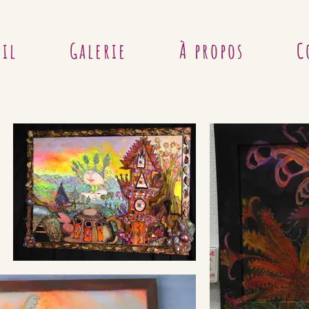
eil
Galerie
À propos
C